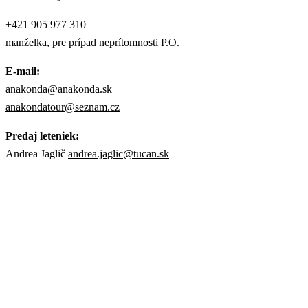
+421 905 977 310
manželka, pre prípad neprítomnosti P.O.
E-mail:
anakonda@anakonda.sk
anakondatour@seznam.cz
Predaj leteniek:
Andrea Jaglič
andrea.jaglic@tucan.sk