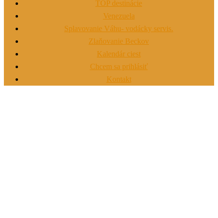
TOP destinácie
Venezuela
Splavovanie Váhu- vodácky servis.
Zlaňovanie Beckov
Kalendár ciest
Chcem sa prihlásiť
Kontakt