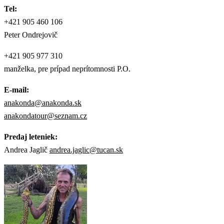
Tel:
+421 905 460 106
Peter Ondrejovič
+421 905 977 310
manželka, pre prípad neprítomnosti P.O.
E-mail:
anakonda@anakonda.sk
anakondatour@seznam.cz
Predaj leteniek:
Andrea Jaglič
andrea.jaglic@tucan.sk