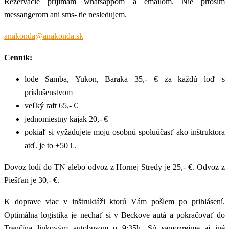
Rezervácie prijímam whatsappom a emailom. Nie prtosím
messangerom ani sms- tie nesledujem.
anakonda@anakonda.sk
Cenník:
lode Samba, Yukon, Baraka 35,- € za každú loď s
príslušenstvom
veľký raft 65,- €
jednomiestny kajak 20,- €
pokiaľ si vyžadujete moju osobnú spoluúčasť ako inštruktora
atď. je to +50 €.
Dovoz lodí do TN alebo odvoz z Hornej Stredy je 25,- €. Odvoz z
Piešťan je 30,- €.
K doprave viac v inštruktáži ktorú Vám pošlem po prihlásení.
Optimálna logistika je nechať si v Beckove autá a pokračovať do
Trenčína linkovým autobusom o 9:35h. Sú samozrejme aj iné