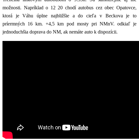
možnosti. Napríklad o 12 20 chodí autobus cez obec Opatovce,
ktorá je Váhu úplne najbližšie a do cieľa v Beckova je to
príermných 16 km. +4,5 km pod mosty pri NMnV. odkiaľ je
jednoduchšia doprava do NM, ak nemáte auto k dispozícii.