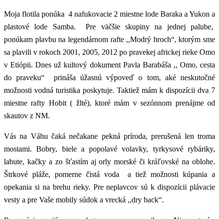
Moja flotila ponúka 4 nafukovacie 2 miestne lode Baraka a Yukon a
plastové lode Samba. Pre väčšie skupiny na jednej palube,
ponúkam plavbu na legendárnom rafte ,,Modrý hroch“, ktorým sme
sa plavili v rokoch 2001, 2005, 2012 po pravekej africkej rieke Omo
v Etiópii. Dnes už kultový dokument Pavla Barabáša ,, Omo, cesta
do praveku“ prináša úžasnú výpoveď o tom, aké neskutočné
možnosti vodná turistika poskytuje. Taktiež mám k dispozícii dva 7
miestne rafty Hobit ( žlté), ktoré mám v sezónnom prenájme od
skautov z NM.
Vás na Váhu čaká nečakane pekná príroda, prerušená len troma
mostami. Bobry, biele a popolavé volavky, tyrkysové rybáriky,
labute, kačky a zo šťastím aj orly morské či kráľovské na oblohe.
Štrkové pláže, pomerne čistá voda a tiež možnosti kúpania a
opekania si na brehu rieky. Pre neplavcov sú k dispozícii plávacie
vesty a pre Vaše mobily súdok a vrecká ,,dry back“.