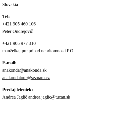
Slovakia
Tel:
+421 905 460 106
Peter Ondrejovič
+421 905 977 310
manželka, pre prípad neprítomnosti P.O.
E-mail:
anakonda@anakonda.sk
anakondatour@seznam.cz
Predaj leteniek:
Andrea Jaglič
andrea.jaglic@tucan.sk