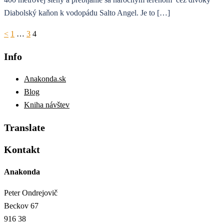
Diabolský kaňon k vodopádu Salto Angel. Je to […]
Stránkovanie
<
1
…
3
4
príspevkov
Info
Anakonda.sk
Blog
Kniha návštev
Translate
Kontakt
Anakonda
Peter Ondrejovič
Beckov 67
916 38