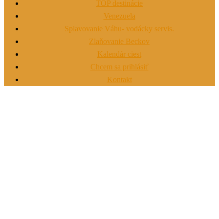
TOP destinácie
Venezuela
Splavovanie Váhu- vodácky servis.
Zlaňovanie Beckov
Kalendár ciest
Chcem sa prihlásiť
Kontakt