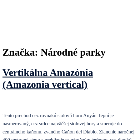
Značka:
Národné parky
Vertikálna Amazónia
(Amazonia vertical)
Tento prechod cez rovnakú stolovú horu Auyán Tepuí je
nasmerovaný, cez srdce najväčšej stolovej hory a smeruje do
centrálneho kaňonu, zvaného Caňon del Diablo. Zlanenie náročnej
400 metrovej steny a prebíjanie sa náročným terénom cez divoký