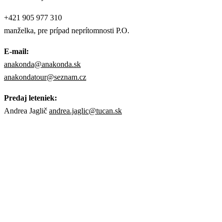
+421 905 977 310
manželka, pre prípad neprítomnosti P.O.
E-mail:
anakonda@anakonda.sk
anakondatour@seznam.cz
Predaj leteniek:
Andrea Jaglič
andrea.jaglic@tucan.sk