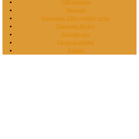
TOP destinácie
Venezuela
Splavovanie Váhu- vodácky servis.
Zlaňovanie Beckov
Kalendár ciest
Chcem sa prihlásiť
Kontakt