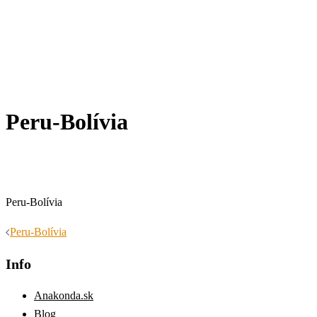
Peru-Bolívia
Peru-Bolívia
Navigácia
Peru-Bolívia
článkami
Info
Anakonda.sk
Blog