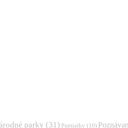
árodné parky
(31)
Poznávan
Pamiatky
(10)