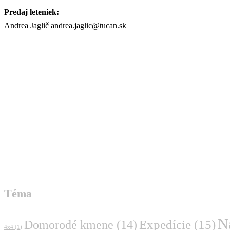
Predaj leteniek:
Andrea Jaglič
andrea.jaglic@tucan.sk
Téma
N
Domorodé kmene
(14)
Expedície
(15)
4x4
(1)