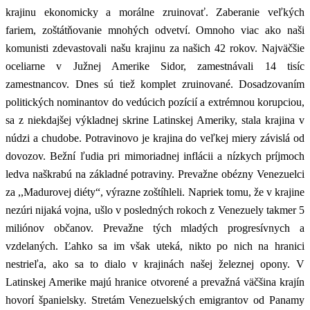
krajinu ekonomicky a morálne zruinovať. Zaberanie veľkých
fariem, zoštátňovanie mnohých odvetví. Omnoho viac ako naši
komunisti zdevastovali našu krajinu za našich 42 rokov. Najväčšie
oceliarne v Južnej Amerike Sidor, zamestnávali 14 tisíc
zamestnancov. Dnes sú tiež komplet zruinované. Dosadzovaním
politických nominantov do vedúcich pozícií a extrémnou korupciou,
sa z niekdajšej výkladnej skrine Latinskej Ameriky, stala krajina v
núdzi a chudobe. Potravinovo je krajina do veľkej miery závislá od
dovozov. Bežní ľudia pri mimoriadnej inflácii a nízkych príjmoch
ledva naškrabú na základné potraviny. Prevažne obézny Venezuelci
za ,,Madurovej diéty“, výrazne zoštíhleli. Napriek tomu, že v krajine
nezúri nijaká vojna, ušlo v posledných rokoch z Venezuely takmer 5
miliónov občanov. Prevažne tých mladých progresívnych a
vzdelaných. Ľahko sa im však uteká, nikto po nich na hranici
nestrieľa, ako sa to dialo v krajinách našej železnej opony. V
Latinskej Amerike majú hranice otvorené a prevažná väčšina krajín
hovorí španielsky. Stretám Venezuelských emigrantov od Panamy