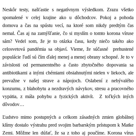
Neskôr testy, našťastie s negatívnym výsledkom. Zrazu všetko
spomalené v celej krajine ako u dôchodcov. Pokoj a pohoda
domova a čas na spústu vecí, na ktoré som nikdy predtým čas
nemal. Čas aj na zamýšľanie, čo si myslím o tomto korona víruse
sám? Vedel som, že je to otázka času, kedy niečo takéto ako
celosvetová pandémia sa objaví. Vieme, že súčasné prehustené
populácie ľudí sú čím ďalej menej a menej obrany schopné. Je to v
závislosti od permanentného a často zbytočného dopovania sa
antibiotikami a inými chémiami obsiahnutými nielen v liekoch, ale
prevažne v našej strave a nápojoch. Oslabení z nebývalého
konzumu, z blahobytu a nezdravých návykov, stresu a pracovného
vypätia, z mála pohybu a fyzických aktivít. Z toľkých iných
dôvodov…
Ľudstvo mimo postupných a celkom zásadných zmien globálnej
klímy dostalo výstrahu pred svojim barbarským prístupom k Matke
Zemi. Môžme len dúfať, že sa z toho aj poučíme. Korona vírus