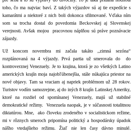
toho, čo ma najviac baví. Z takých výjazdov sú aj tie expedície s
kamarátmi a niektoré z nich boli dokonca sfilmované. Vďaka ním
som sa trocha dostal do povedomia Beckovskej aj Slovenskej
verejnosti. Avšak mojou pracovnou náplňou sú práve poznávacie
zájazdy.
Už koncom novembra mi začala takáto ,,zimná sezóna“
rozplánovaná na 4 výjazdy. Prvá partia už smerovala do do
kontroverznej Venezuely. Je to krajina, ktorá je zo všetkých Latino
amerických krajín moja najobľúbenejšia, stále núkajúca priestor na
nové objavy. Tam sa vraciam aj napriek problémom už 28 rokov.
Turistov vodím samozrejme, aj do iných 8 krajín Latinskej Ameriky,
ktoré na rozdiel od spomínanej Venezuely, majú už stabilné
demokratické režimy. Venezuela naopak, je v súčasnosti totalitnou
diktatúrou. Mne, ako človeku zrodeného v socialistickom režime,
mi v rôznych smeroch pripomína politický a hospodársky úpadok
nášho vtedajšieho režimu. Žiaľ nie len časy dávno minulé.