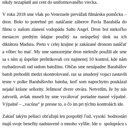
nikdy nezaplatil ani cent do uniformovaného vrecka.
V roku 2018 sme však po Venezuele prevážali filmársku pomôcku –
dron. Bolo to potrebné pri natáčanie záberov Pavla Barabáša do
filmu o našom zlanení vodopádu Salto Angel. Dron bol niekoľko
mesiacov predtým údajne použitý na neúspešný útok na ich
diktátora Madura. Preto v celej krajine je zakázané dronom natáčať
a vôbec ho mať. My sme samozrejme dron nielenže použili ale sme
sa s ním aj úspešne preštrikovali cez najmenej 10 kontrol, kde nám
rozhadzovali rad radom batožinu. Občas sme nenápadne Barabášov
batoh prehodili medzi skontrolované, raz sa unudený vojaci zastavili
tesne v polke Barabášovho batoha, keď som napochytro poukázal
nejaké krásne seňority. Ješitnosť dvere otvára. Netvrdím, že by nás
zatvorili, avšak museli by sme vycálovať poriadne masné výpalné.
Výpalné – ,,vacúna“ je presne to, o čo im pri týchto kontrolách ide.
Zakiaľ takýto pešiaci obťažujú len pospolitý ľud, vysokí hodnostári
majú svoje benefity nadstavené o mnoho vyššie. Ide o spoluprácu s