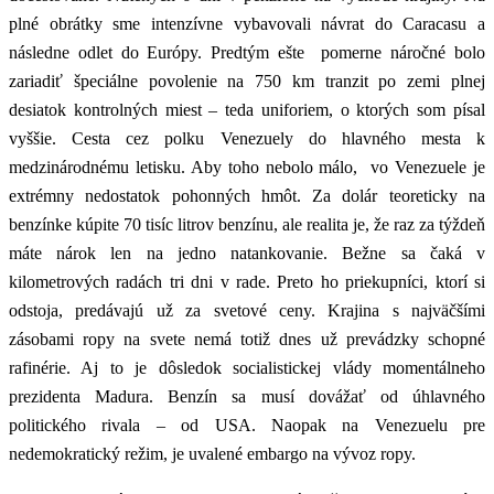
plné obrátky sme intenzívne vybavovali návrat do Caracasu a
následne odlet do Európy. Predtým ešte pomerne náročné bolo
zariadiť špeciálne povolenie na 750 km tranzit po zemi plnej
desiatok kontrolných miest – teda uniforiem, o ktorých som písal
vyššie. Cesta cez polku Venezuely do hlavného mesta k
medzinárodnému letisku. Aby toho nebolo málo, vo Venezuele je
extrémny nedostatok pohonných hmôt. Za dolár teoreticky na
benzínke kúpite 70 tisíc litrov benzínu, ale realita je, že raz za týždeň
máte nárok len na jedno natankovanie. Bežne sa čaká v
kilometrových radách tri dni v rade. Preto ho priekupníci, ktorí si
odstoja, predávajú už za svetové ceny. Krajina s najväčšími
zásobami ropy na svete nemá totiž dnes už prevádzky schopné
rafinérie. Aj to je dôsledok socialistickej vlády momentálneho
prezidenta Madura. Benzín sa musí dovážať od úhlavného
politického rivala – od USA. Naopak na Venezuelu pre
nedemokratický režim, je uvalené embargo na vývoz ropy.