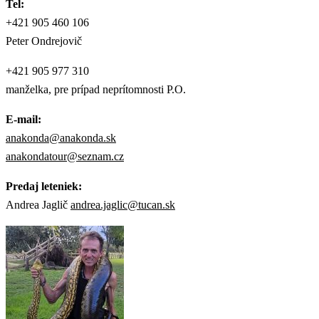
Tel:
+421 905 460 106
Peter Ondrejovič
+421 905 977 310
manželka, pre prípad neprítomnosti P.O.
E-mail:
anakonda@anakonda.sk
anakondatour@seznam.cz
Predaj leteniek:
Andrea Jaglič
andrea.jaglic@tucan.sk