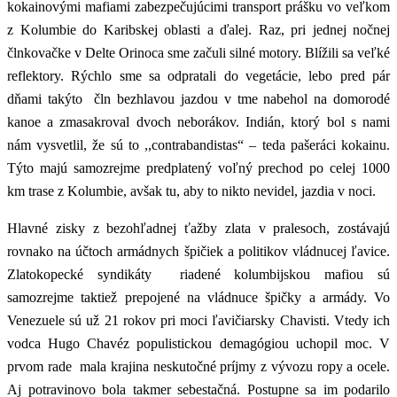
kokainovými mafiami zabezpečujúcimi transport prášku vo veľkom
z Kolumbie do Karibskej oblasti a ďalej. Raz, pri jednej nočnej
člnkovačke v Delte Orinoca sme začuli silné motory. Blížili sa veľké
reflektory. Rýchlo sme sa odpratali do vegetácie, lebo pred pár
dňami takýto čln bezhlavou jazdou v tme nabehol na domorodé
kanoe a zmasakroval dvoch neborákov. Indián, ktorý bol s nami
nám vysvetlil, že sú to ,,contrabandistas“ – teda pašeráci kokainu.
Týto majú samozrejme predplatený voľný prechod po celej 1000
km trase z Kolumbie, avšak tu, aby to nikto nevidel, jazdia v noci.
Hlavné zisky z bezohľadnej ťažby zlata v pralesoch, zostávajú
rovnako na účtoch armádnych špičiek a politikov vládnucej ľavice.
Zlatokopecké syndikáty riadené kolumbijskou mafiou sú
samozrejme taktiež prepojené na vládnuce špičky a armády. Vo
Venezuele sú už 21 rokov pri moci ľavičiarsky Chavisti. Vtedy ich
vodca Hugo Chavéz populistickou demagógiou uchopil moc. V
prvom rade mala krajina neskutočné príjmy z vývozu ropy a ocele.
Aj potravinovo bola takmer sebestačná. Postupne sa im podarilo