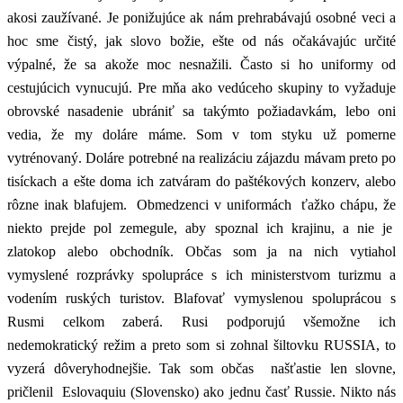
akosi zaužívané. Je ponižujúce ak nám prehrabávajú osobné veci a
hoc sme čistý, jak slovo božie, ešte od nás očakávajúc určité
výpalné, že sa akože moc nesnažili. Často si ho uniformy od
cestujúcich vynucujú. Pre mňa ako vedúceho skupiny to vyžaduje
obrovské nasadenie ubrániť sa takýmto požiadavkám, lebo oni
vedia, že my doláre máme. Som v tom styku už pomerne
vytrénovaný. Doláre potrebné na realizáciu zájazdu mávam preto po
tisíckach a ešte doma ich zatváram do paštékových konzerv, alebo
rôzne inak blafujem. Obmedzenci v uniformách ťažko chápu, že
niekto prejde pol zemegule, aby spoznal ich krajinu, a nie je
zlatokop alebo obchodník. Občas som ja na nich vytiahol
vymyslené rozprávky spolupráce s ich ministerstvom turizmu a
vodením ruských turistov. Blafovať vymyslenou spoluprácou s
Rusmi celkom zaberá. Rusi podporujú všemožne ich
nedemokratický režim a preto som si zohnal šiltovku RUSSIA, to
vyzerá dôveryhodnejšie. Tak som občas našťastie len slovne,
pričlenil Eslovaquiu (Slovensko) ako jednu časť Russie. Nikto nás