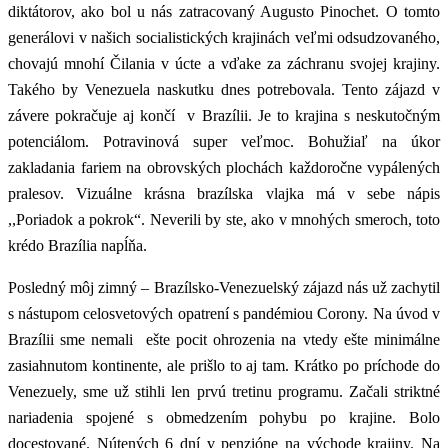
diktátorov, ako bol u nás zatracovaný Augusto Pinochet. O tomto
generálovi v našich socialistických krajinách veľmi odsudzovaného,
chovajú mnohí Čilania v úcte a vďake za záchranu svojej krajiny.
Takého by Venezuela naskutku dnes potrebovala. Tento zájazd v
závere pokračuje aj končí v Brazílii. Je to krajina s neskutočným
potenciálom. Potravinová super veľmoc. Bohužiaľ na úkor
zakladania fariem na obrovských plochách každoročne vypálených
pralesov. Vizuálne krásna brazílska vlajka má v sebe nápis
,,Poriadok a pokrok“. Neverili by ste, ako v mnohých smeroch, toto
krédo Brazília napĺňa.
Posledný môj zimný – Brazílsko-Venezuelský zájazd nás už zachytil
s nástupom celosvetových opatrení s pandémiou Corony. Na úvod v
Brazílii sme nemali ešte pocit ohrozenia na vtedy ešte minimálne
zasiahnutom kontinente, ale prišlo to aj tam. Krátko po príchode do
Venezuely, sme už stihli len prvú tretinu programu. Začali striktné
nariadenia spojené s obmedzením pohybu po krajine. Bolo
docestované. Nútených 6 dní v penzióne na východe krajiny. Na