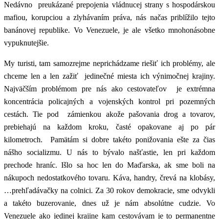
Nedávno preukázané prepojenia vládnucej strany s hospodárskou
mafiou, korupciou a zlyhávaním práva, nás načas priblížilo tejto
banánovej republike. Vo Venezuele, je ale všetko mnohonásobne
vypuknutejšie.
My turisti, tam samozrejme neprichádzame riešiť ich problémy, ale
chceme len a len zažiť jedinečné miesta ich výnimočnej krajiny.
Najväčším problémom pre nás ako cestovateľov je extrémna
koncentrácia policajných a vojenských kontrol pri pozemných
cestách. Tie pod zámienkou akože pašovania drog a tovarov,
prebiehajú na každom kroku, časté opakovane aj po pár
kilometroch. Pamätám si dobre takéto ponižovania ešte za čias
nášho socializmu. U nás to bývalo našťastie, len pri každom
prechode hraníc. Išlo sa hoc len do Maďarska, ak sme boli na
nákupoch nedostatkového tovaru. Káva, handry, črevá na klobásy,
…prehľadávačky na colnici. Za 30 rokov demokracie, sme odvykli
a takéto buzerovanie, dnes už je nám absolútne cudzie. Vo
Venezuele ako jedinej krajine kam cestovávam je to permanentne