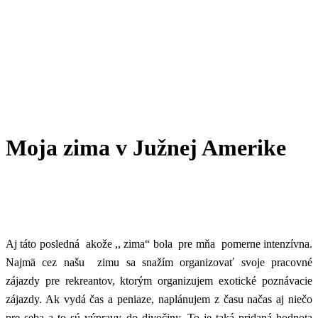
Moja zima v Južnej Amerike
Aj táto posledná akože ,, zima“ bola pre mňa pomerne intenzívna.
Najmä cez našu zimu sa snažím organizovať svoje pracovné
zájazdy pre rekreantov, ktorým organizujem exotické poznávacie
zájazdy. Ak vydá čas a peniaze, naplánujem z času načas aj niečo
pre seba a to sú výpravy do divočiny. To je taká pridaná hodnota