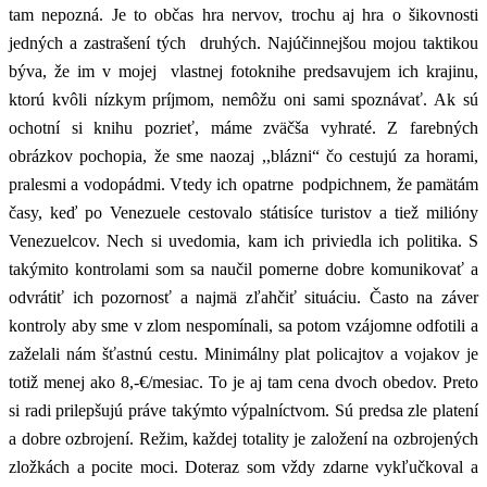
tam nepozná. Je to občas hra nervov, trochu aj hra o šikovnosti
jedných a zastrašení tých druhých. Najúčinnejšou mojou taktikou
býva, že im v mojej vlastnej fotoknihe predsavujem ich krajinu,
ktorú kvôli nízkym príjmom, nemôžu oni sami spoznávať. Ak sú
ochotní si knihu pozrieť, máme zväčša vyhraté. Z farebných
obrázkov pochopia, že sme naozaj ,,blázni“ čo cestujú za horami,
pralesmi a vodopádmi. Vtedy ich opatrne podpichnem, že pamätám
časy, keď po Venezuele cestovalo státisíce turistov a tiež milióny
Venezuelcov. Nech si uvedomia, kam ich priviedla ich politika. S
takýmito kontrolami som sa naučil pomerne dobre komunikovať a
odvrátiť ich pozornosť a najmä zľahčiť situáciu. Často na záver
kontroly aby sme v zlom nespomínali, sa potom vzájomne odfotili a
zaželali nám šťastnú cestu. Minimálny plat policajtov a vojakov je
totiž menej ako 8,-€/mesiac. To je aj tam cena dvoch obedov. Preto
si radi prilepšujú práve takýmto výpalníctvom. Sú predsa zle platení
a dobre ozbrojení. Režim, každej totality je založení na ozbrojených
zložkách a pocite moci. Doteraz som vždy zdarne vykľučkoval a