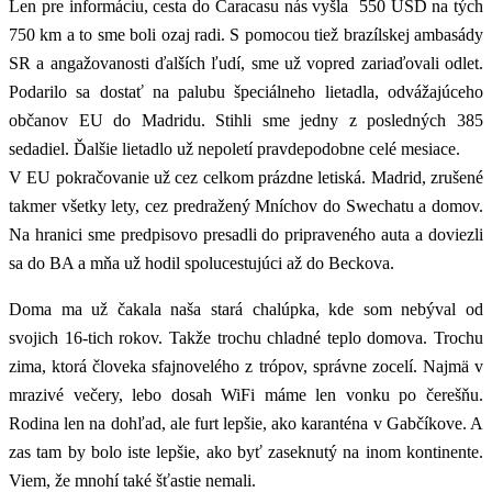
Len pre informáciu, cesta do Caracasu nás vyšla 550 USD na tých
750 km a to sme boli ozaj radi. S pomocou tiež brazílskej ambasády
SR a angažovanosti ďalších ľudí, sme už vopred zariaďovali odlet.
Podarilo sa dostať na palubu špeciálneho lietadla, odvážajúceho
občanov EU do Madridu. Stihli sme jedny z posledných 385
sedadiel. Ďalšie lietadlo už nepoletí pravdepodobne celé mesiace.
V EU pokračovanie už cez celkom prázdne letiská. Madrid, zrušené
takmer všetky lety, cez predražený Mníchov do Swechatu a domov.
Na hranici sme predpisovo presadli do pripraveného auta a doviezli
sa do BA a mňa už hodil spolucestujúci až do Beckova.
Doma ma už čakala naša stará chalúpka, kde som nebýval od
svojich 16-tich rokov. Takže trochu chladné teplo domova. Trochu
zima, ktorá človeka sfajnovelého z trópov, správne zocelí. Najmä v
mrazivé večery, lebo dosah WiFi máme len vonku po čerešňu.
Rodina len na dohľad, ale furt lepšie, ako karanténa v Gabčíkove. A
zas tam by bolo iste lepšie, ako byť zaseknutý na inom kontinente.
Viem, že mnohí také šťastie nemali.