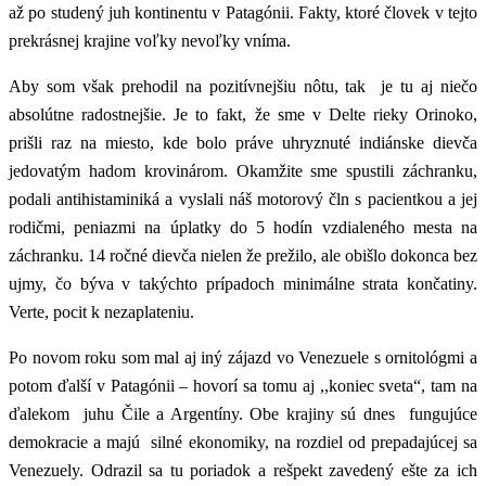
až po studený juh kontinentu v Patagónii. Fakty, ktoré človek v tejto
prekrásnej krajine voľky nevoľky vníma.
Aby som však prehodil na pozitívnejšiu nôtu, tak je tu aj niečo
absolútne radostnejšie. Je to fakt, že sme v Delte rieky Orinoko,
prišli raz na miesto, kde bolo práve uhryznuté indiánske dievča
jedovatým hadom krovinárom. Okamžite sme spustili záchranku,
podali antihistaminiká a vyslali náš motorový čln s pacientkou a jej
rodičmi, peniazmi na úplatky do 5 hodín vzdialeného mesta na
záchranku. 14 ročné dievča nielen že prežilo, ale obišlo dokonca bez
ujmy, čo býva v takýchto prípadoch minimálne strata končatiny.
Verte, pocit k nezaplateniu.
Po novom roku som mal aj iný zájazd vo Venezuele s ornitológmi a
potom ďalší v Patagónii – hovorí sa tomu aj ,,koniec sveta“, tam na
ďalekom juhu Čile a Argentíny. Obe krajiny sú dnes fungujúce
demokracie a majú silné ekonomiky, na rozdiel od prepadajúcej sa
Venezuely. Odrazil sa tu poriadok a rešpekt zavedený ešte za ich