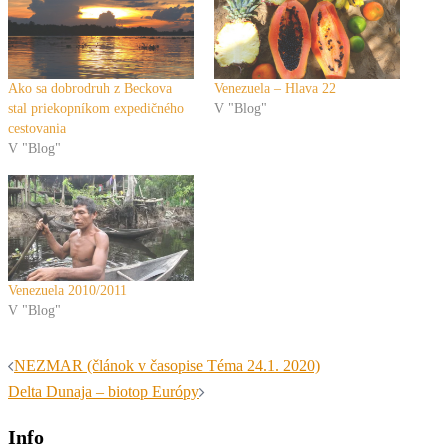
Ako sa dobrodruh z Beckova
Venezuela – Hlava 22
stal priekopníkom expedičného
V "Blog"
cestovania
V "Blog"
Venezuela 2010/2011
V "Blog"
Navigácia
NEZMAR (článok v časopise Téma 24.1. 2020)
článkami
Delta Dunaja – biotop Európy
Info