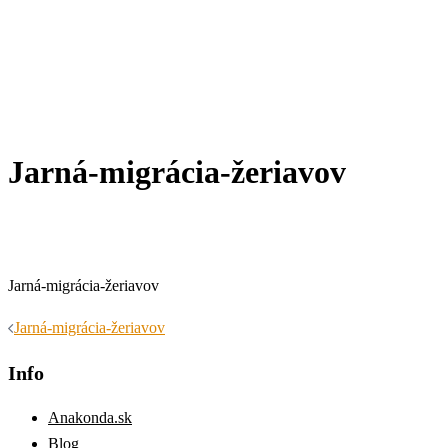
Jarná-migrácia-žeriavov
Jarná-migrácia-žeriavov
Navigácia
Jarná-migrácia-žeriavov
článkami
Info
Anakonda.sk
Blog