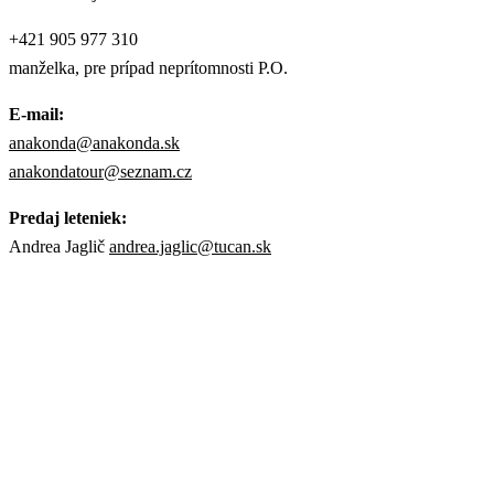
+421 905 977 310
manželka, pre prípad neprítomnosti P.O.
E-mail:
anakonda@anakonda.sk
anakondatour@seznam.cz
Predaj leteniek:
Andrea Jaglič
andrea.jaglic@tucan.sk