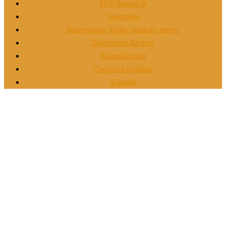
TOP destinácie
Venezuela
Splavovanie Váhu- vodácky servis.
Zlaňovanie Beckov
Kalendár ciest
Chcem sa prihlásiť
Kontakt