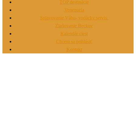
TOP destinácie
Venezuela
Splavovanie Váhu- vodácky servis.
Zlaňovanie Beckov
Kalendár ciest
Chcem sa prihlásiť
Kontakt