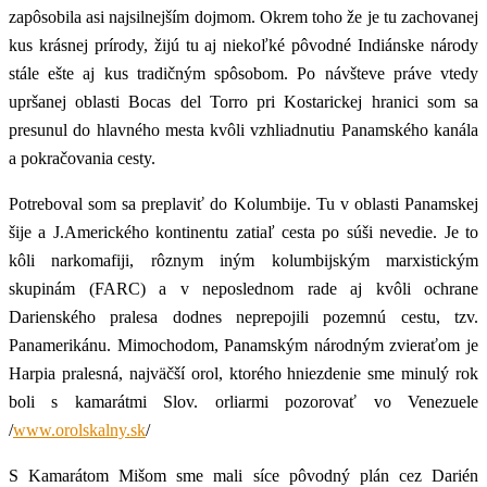
zapôsobila asi najsilnejším dojmom. Okrem toho že je tu zachovanej
kus krásnej prírody, žijú tu aj niekoľké pôvodné Indiánske národy
stále ešte aj kus tradičným spôsobom. Po návšteve práve vtedy
upršanej oblasti Bocas del Torro pri Kostarickej hranici som sa
presunul do hlavného mesta kvôli vzhliadnutiu Panamského kanála
a pokračovania cesty.
Potreboval som sa preplaviť do Kolumbije. Tu v oblasti Panamskej
šije a J.Amerického kontinentu zatiaľ cesta po súši nevedie. Je to
kôli narkomafiji, rôznym iným kolumbijským marxistickým
skupinám (FARC) a v neposlednom rade aj kvôli ochrane
Darienského pralesa dodnes neprepojili pozemnú cestu, tzv.
Panamerikánu. Mimochodom, Panamským národným zvieraťom je
Harpia pralesná, najväčší orol, ktorého hniezdenie sme minulý rok
boli s kamarátmi Slov. orliarmi pozorovať vo Venezuele
/
www.orolskalny.sk
/
S Kamarátom Mišom sme mali síce pôvodný plán cez Darién