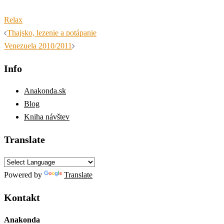
Relax
Navigácia
Thajsko, lezenie a potápanie
článkami
Venezuela 2010/2011
Info
Anakonda.sk
Blog
Kniha návštev
Translate
Powered by
Translate
Kontakt
Anakonda