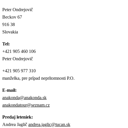
Peter Ondrejovič
Beckov 67
916 38
Slovakia
Tel:
+421 905 460 106
Peter Ondrejovič
+421 905 977 310
manželka, pre prípad neprítomnosti P.O.
E-mail:
anakonda@anakonda.sk
anakondatour@seznam.cz
Predaj leteniek:
Andrea Jaglič
andrea.jaglic@tucan.sk