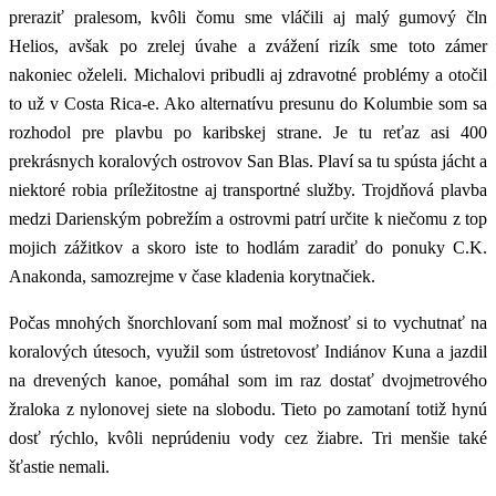
preraziť pralesom, kvôli čomu sme vláčili aj malý gumový čln
Helios, avšak po zrelej úvahe a zvážení rizík sme toto zámer
nakoniec oželeli. Michalovi pribudli aj zdravotné problémy a otočil
to už v Costa Rica-e. Ako alternatívu presunu do Kolumbie som sa
rozhodol pre plavbu po karibskej strane. Je tu reťaz asi 400
prekrásnych koralových ostrovov San Blas. Plaví sa tu spústa jácht a
niektoré robia príležitostne aj transportné služby. Trojdňová plavba
medzi Darienským pobrežím a ostrovmi patrí určite k niečomu z top
mojich zážitkov a skoro iste to hodlám zaradiť do ponuky C.K.
Anakonda, samozrejme v čase kladenia korytnačiek.
Počas mnohých šnorchlovaní som mal možnosť si to vychutnať na
koralových útesoch, využil som ústretovosť Indiánov Kuna a jazdil
na drevených kanoe, pomáhal som im raz dostať dvojmetrového
žraloka z nylonovej siete na slobodu. Tieto po zamotaní totiž hynú
dosť rýchlo, kvôli neprúdeniu vody cez žiabre. Tri menšie také
šťastie nemali.