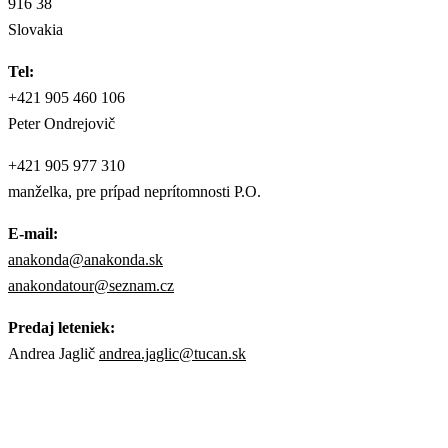
916 38
Slovakia
Tel:
+421 905 460 106
Peter Ondrejovič
+421 905 977 310
manželka, pre prípad neprítomnosti P.O.
E-mail:
anakonda@anakonda.sk
anakondatour@seznam.cz
Predaj leteniek:
Andrea Jaglič
andrea.jaglic@tucan.sk