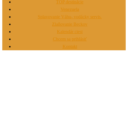
TOP destinácie
Venezuela
Splavovanie Váhu- vodácky servis.
Zlaňovanie Beckov
Kalendár ciest
Chcem sa prihlásiť
Kontakt